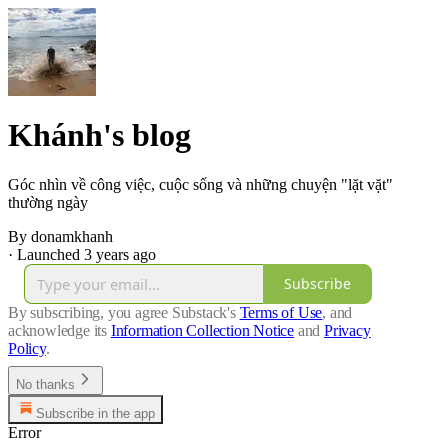
Khánh's blog
Góc nhìn về công việc, cuộc sống và những chuyện "lặt vặt"
thường ngày
By donamkhanh
·
Launched 3 years ago
Subscribe
By subscribing, you agree Substack's
Terms of Use
, and
acknowledge its
Information Collection Notice
and
Privacy
Policy
.
No thanks
Subscribe in the app
Error