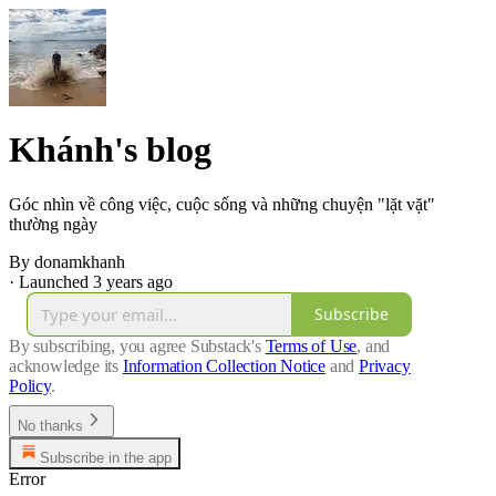
Khánh's blog
Góc nhìn về công việc, cuộc sống và những chuyện "lặt vặt"
thường ngày
By donamkhanh
·
Launched 3 years ago
Subscribe
By subscribing, you agree Substack's
Terms of Use
, and
acknowledge its
Information Collection Notice
and
Privacy
Policy
.
No thanks
Subscribe in the app
Error