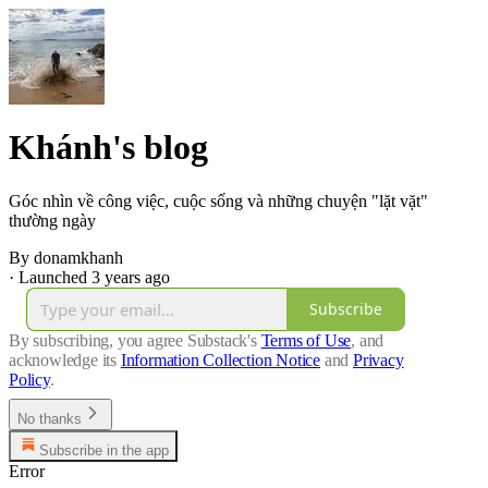
Khánh's blog
Góc nhìn về công việc, cuộc sống và những chuyện "lặt vặt"
thường ngày
By donamkhanh
·
Launched 3 years ago
Subscribe
By subscribing, you agree Substack's
Terms of Use
, and
acknowledge its
Information Collection Notice
and
Privacy
Policy
.
No thanks
Subscribe in the app
Error